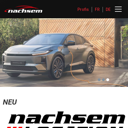
Profis
FR
DE
NEU