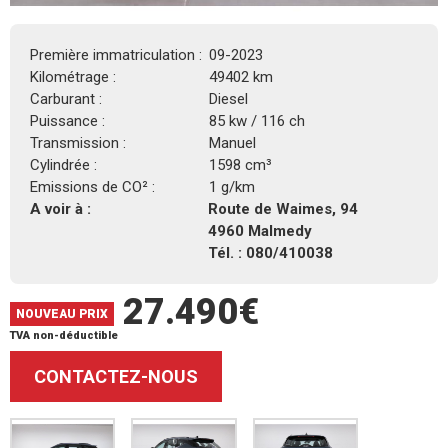
Première immatriculation :
09-2023
Kilométrage :
49402 km
Carburant :
Diesel
Puissance :
85 kw / 116 ch
Transmission :
Manuel
Cylindrée :
1598 cm³
Emissions de CO² :
1 g/km
A voir à :
Route de Waimes, 94
4960 Malmedy
Tél. : 080/410038
27.490€
NOUVEAU PRIX
TVA non-déductible
CONTACTEZ-NOUS