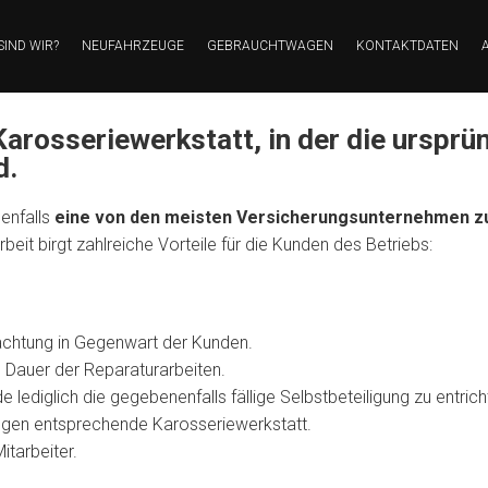
SIND WIR?
NEUFAHRZEUGE
GEBRAUCHTWAGEN
KONTAKTDATEN
Karosseriewerkstatt, in der die ursprün
d.
enfalls
eine von den meisten Versicherungsunternehmen z
t birgt zahlreiche Vorteile für die Kunden des Betriebs:
tachtung in Gegenwart der Kunden.
e Dauer der Reparaturarbeiten.
 lediglich die gegebenenfalls fällige Selbstbeteiligung zu entrich
ngen entsprechende Karosseriewerkstatt.
itarbeiter.